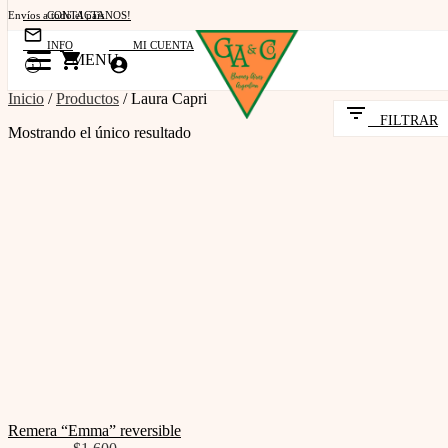
Envíos a todo el país
CONTACTANOS!
Retiro por Atelier
INFO
MI CUENTA
MENU
Transferencia bancaria y efectivo
Inicio
/
Productos
/
Laura Capri
FILTRAR
Mostrando el único resultado
Remera “Emma” reversible