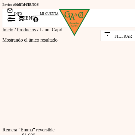
Envíos a todo el país
CONTACTANOS!
Retiro por Atelier
INFO
MI CUENTA
MENU
Transferencia bancaria y efectivo
Inicio
/
Productos
/
Laura Capri
FILTRAR
Mostrando el único resultado
Remera “Emma” reversible