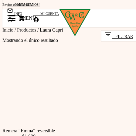
Envíos a todo el país
CONTACTANOS!
Retiro por Atelier
INFO
MI CUENTA
MENU
Transferencia bancaria y efectivo
Inicio
/
Productos
/
Laura Capri
FILTRAR
Mostrando el único resultado
Remera “Emma” reversible